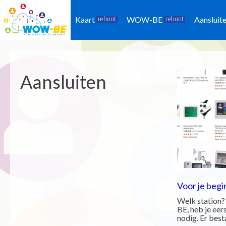
Kaart
WOW-BE
Aansluit
reboot
reboot
Aansluiten
Voor je begi
Welk station
BE, heb je eer
nodig. Er besta