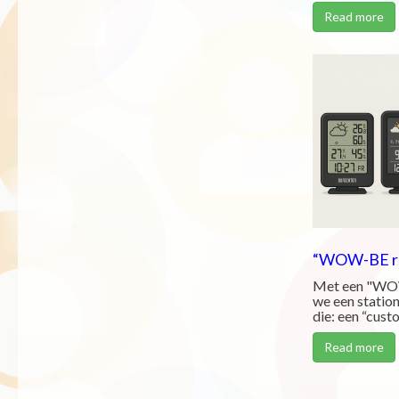
Read more
“WOW-BE re
Met een "WOW
we een station
die: een “custo
Read more