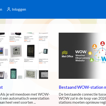
en
Inloggen
nt
Bestaand WOW-station 
? Als je wil meedoen met WOW-
De bestaande connectie tusse
st een automatisch weerstation
WOW zal in de loop van 2026
an heel veel soorten ...
stations moeten opnieuw regis