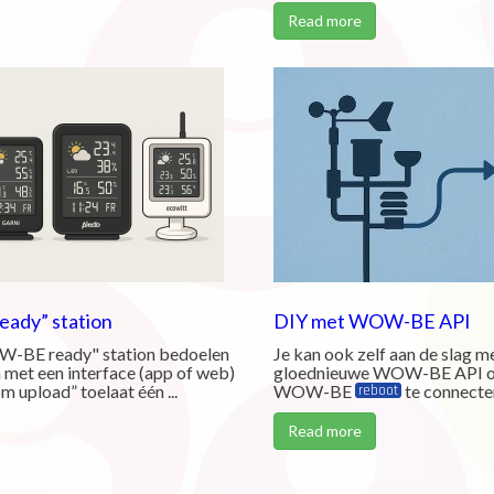
Read more
ady” station
DIY met WOW-BE API
-BE ready" station bedoelen
Je kan ook zelf aan de slag m
 met een interface (app of web)
gloednieuwe WOW-BE API om
m upload” toelaat één ...
WOW-BE
te connectere
reboot
Read more