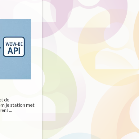
et de
 je station met
n! ...