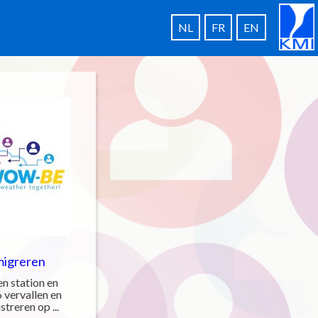
NL
FR
EN
migreren
n station en
 vervallen en
treren op ...